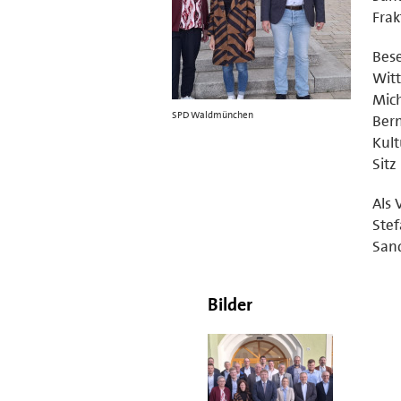
Frak
Bes
Wit
Mich
SPD Waldmünchen
Bern
Kult
Sitz
Als 
Stef
Sand
Bilder