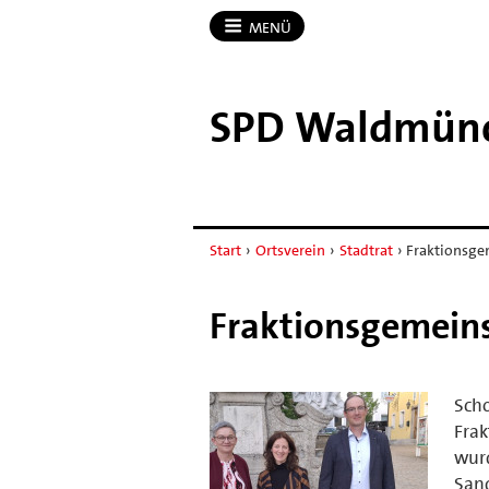
MENÜ
SPD Waldmün
Start
›
Ortsverein
›
Stadtrat
›
Fraktionsge
Fraktionsgemeins
Scho
Frak
wurd
Sand