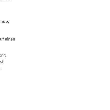
chuss
Auf einen
 SPD
st
.