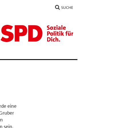
SUCHE
rde eine
 Gruber
en
n sein.